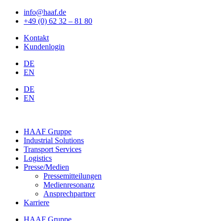
info@haaf.de
+49 (0) 62 32 – 81 80
Kontakt
Kundenlogin
DE
EN
DE
EN
HAAF Gruppe
Industrial Solutions
Transport Services
Logistics
Presse/Medien
Pressemitteilungen
Medienresonanz
Ansprechpartner
Karriere
HAAF Gruppe